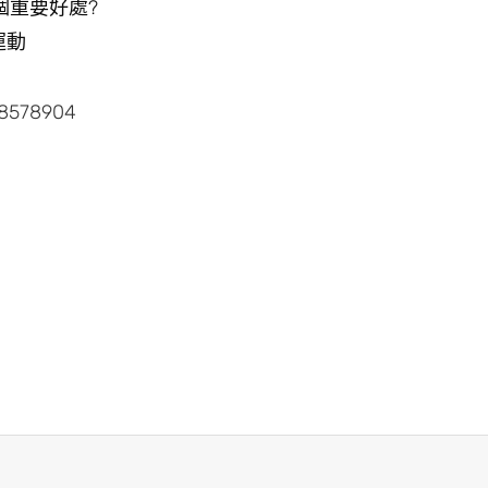
個重要好處?
運動
38578904