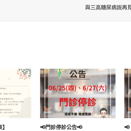
與三高糖尿病說再
表】
📢門診停診公告📢
