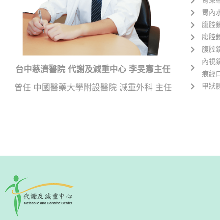
胃束
胃內
腹腔
腹腔
腹腔
內視
台中慈濟醫院 代謝及減重中心 李旻憲主任
痕經
甲狀
曾任 中國醫藥大學附設醫院 減重外科 主任