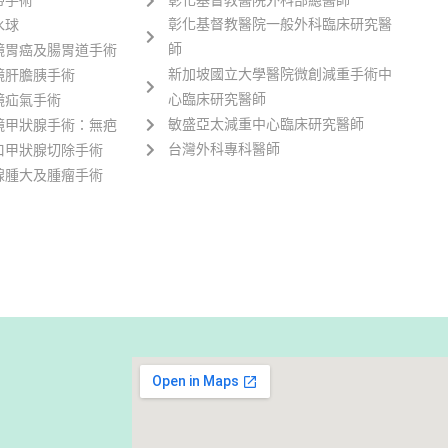
帶手術
彰化基督教醫院外科部總醫師
彰化基督教醫院一般外科臨床研究醫
水球
師
鏡胃癌及腸胃道手術
新加坡國立大學醫院微創減重手術中
鏡肝膽胰手術
心臨床研究醫師
鏡疝氣手術
敏盛亞太減重中心臨床研究醫師
鏡甲狀腺手術：無疤
台灣外科專科醫師
口甲狀腺切除手術
腺腫大及腫瘤手術