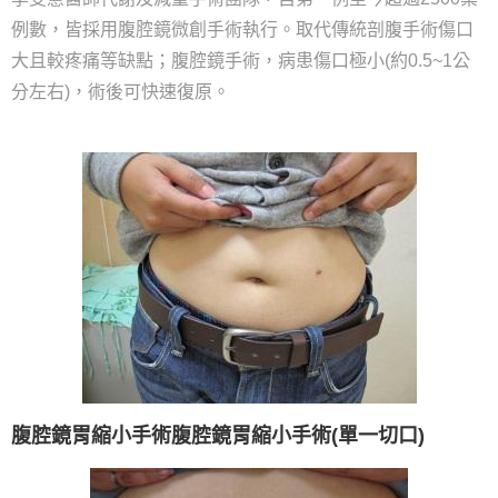
例數，皆採用腹腔鏡微創手術執行。取代傳統剖腹手術傷口
大且較疼痛等缺點；腹腔鏡手術，病患傷口極小(約0.5~1公
分左右)，術後可快速復原。
腹腔鏡胃縮小手術腹腔鏡胃縮小手術(單一切口)