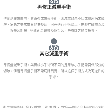
再修正減重手術
傳統剖腹胃間隔、胃束帶或胃夾手術，因減重效果不佳或糖尿病未緩
解、病患之需求或其他併發症，可在逕行手術矯正。需經詳細檢查及
與醫師討論，術後配合醫囑及個管師、營養師之飲食指導。
其它減重手術
胃摺疊減重手術，與胃縮小手術所不同的是胃縮小手術需要做部分的
切除，但是胃摺疊手術不需切除到胃，所以這個手術方式為可逆性的
手術。
李旻憲醫師代謝及減重手術團隊，自第一例至今超過2500案