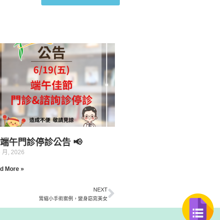
 端午門診停診公告 📢
6 月, 2026
d More »
NEXT
胃縮小手術案例，變身窈窕美女