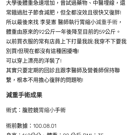
大學後體重急速增加，曾試過藥物、中醫埋線，還
常餓過肚子節食減肥，但全都沒效且很快又復胖!
所以最後來找 李旻憲 醫師執行胃縮小
減重手術
，
體重由原來的92公斤一年後降至目前的59公斤。
以前買衣服的常有店員上下打量我說:我穿不下要我
別買!但現在都沒有這種困擾嚕!
可以穿上漂亮的洋裝了!
其實只要定期的回診且跟李醫師及營養師保持聯
繫，根本不用擔心復胖的問題喲!
減重手術成果
術式：腹腔鏡
胃縮小
手術
術前數據：100.08.01