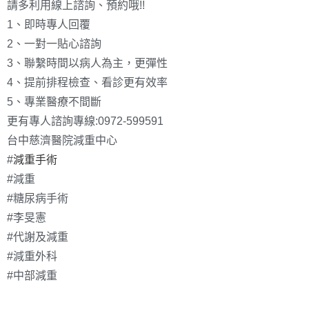
請多利用線上諮詢、預約哦!!
1、即時專人回覆
2、一對一貼心諮詢
3、聯繫時間以病人為主，更彈性
4、提前排程檢查、看診更有效率
5、專業醫療不間斷
更有專人諮詢專線:0972-599591
台中慈濟醫院減重中心
#
減重手術
#減重
#糖尿病手術
#李旻憲
#代謝及減重
#減重外科
#中部減重