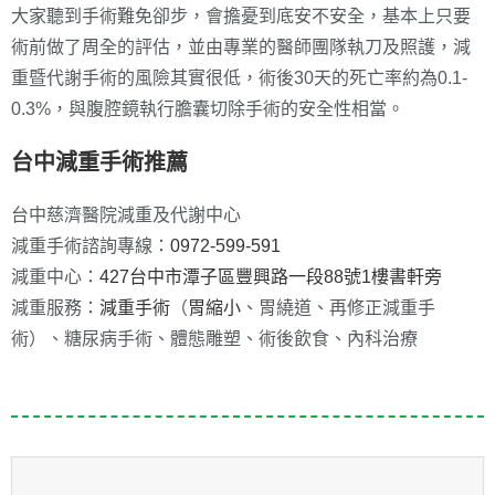
大家聽到手術難免卻步，會擔憂到底安不安全，基本上只要
術前做了周全的評估，並由專業的醫師團隊執刀及照護，減
重暨代謝手術的風險其實很低，術後30天的死亡率約為0.1-
0.3%，與腹腔鏡執行膽囊切除手術的安全性相當。
台中減重手術推薦
台中慈濟醫院減重及代謝中心
減重手術諮詢專線：
0972-599-591
減重中心：
427台中市潭子區豐興路一段88號1樓書軒旁
減重服務：
減重手術
（
胃縮小
、胃繞道、再修正減重手
術）、糖尿病手術、體態雕塑、術後飲食、內科治療